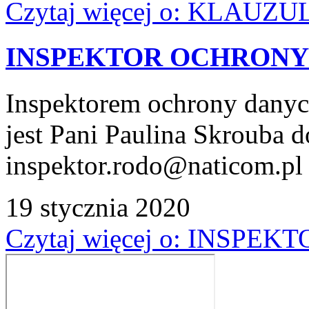
Czytaj więcej
o: KLAUZU
INSPEKTOR OCHRONY
Inspektorem ochrony dany
jest Pani Paulina Skrouba 
inspektor.rodo@naticom.pl
19
stycznia
2020
Czytaj więcej
o: INSPEK