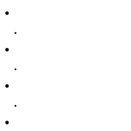
.
.
.