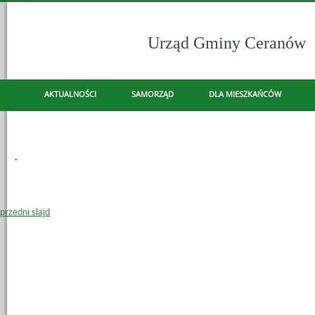
Urząd Gminy Ceranów
- HARMONOGRAM 
KOMUNALNYCH
AKTUALNOŚCI
SAMORZĄD
DLA MIESZKAŃCÓW
Menu główne
OCHRONA DANYCH - RODO
KULTURA
NAPISZ DO NAS
Informacje
.