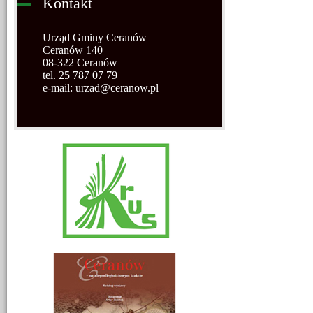
Kontakt
Urząd Gminy Ceranów
Ceranów 140
08-322 Ceranów
tel. 25 787 07 79
e-mail: urzad@ceranow.pl