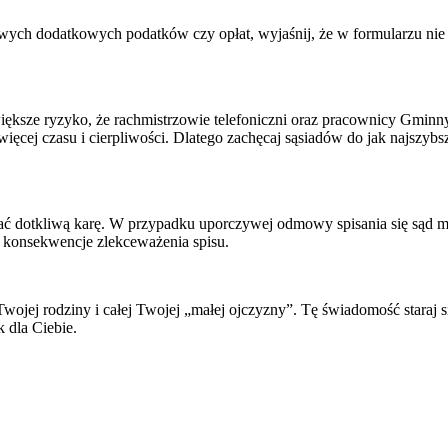
hś nowych dodatkowych podatków czy opłat, wyjaśnij, że w formularzu n
 większe ryzyko, że rachmistrzowie telefoniczni oraz pracownicy Gmin
ięcej czasu i cierpliwości. Dlatego zachęcaj sąsiadów do jak najszyb
ć dotkliwą karę. W przypadku uporczywej odmowy spisania się sąd mo
e konsekwencje zlekceważenia spisu.
wojej rodziny i całej Twojej „małej ojczyzny”. Tę świadomość staraj
k dla Ciebie.