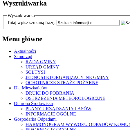
Wyszukiwarka
Wyszukiwarka
Tutaj wpisz szukaną frazę:
Menu główne
Aktualności
Samorząd
RADA GMINY
URZĄD GMINY
SOŁTYSI
JEDNOSTKI ORGANIZACYJNE GMINY
OCHOTNICZE STRAŻE POŻARNE
Dla Mieszkańców
DRUKI DO POBRANIA
OSTRZEŻENIA METEOROLOGICZNE
Ochrona Środowiska
PLANY URZĄDZANIA LASÓW
INFORMACJE OGÓLNE
Gospodarka Odpadami
HARMONOGRAM WYWOZU ODPADÓW KOMU
INFORMACJE OGÓLNE