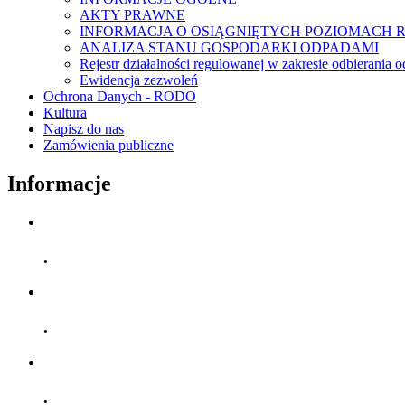
AKTY PRAWNE
INFORMACJA O OSIĄGNIĘTYCH POZIOMACH 
ANALIZA STANU GOSPODARKI ODPADAMI
Rejestr działalności regulowanej w zakresie odbierani
Ewidencja zezwoleń
Ochrona Danych - RODO
Kultura
Napisz do nas
Zamówienia publiczne
Informacje
.
.
.