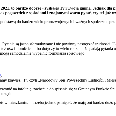
021, to bardzo dobrze - zyskałeś Ty i Twoja gmina. Jednak dla pr
as pogawędek z sąsiadami i znajomymi warto pytać, czy też już wy
tawą do bardzo wielu prorozwojowych i ważnych społecznie przedsięw
. Pytania są jasno sformułowane i nie powinny nastręczać trudności. 
o też uświadomić ich – bo dotyczy to wielu rodzin – że padają pytania
ie mogą samodzielnie wypełnić formularza spisowego.
/
,
eramy klawisz „1”, czyli „Narodowy Spis Powszechny Ludności i Mieszk
 zadzwonić na infolinię, zachęć ją do spisania się w Gminnym Punkci
 urzędu.
spis w mieszkaniach. Trzeba jednak pamiętać, że mają oni bardzo dużo