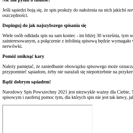
Jeśli sąsiedzi boją się, że spis posłuży do nałożenia na nich jakic
oszczędności.
Dopinguj do jak najszybszego spisania się
Wiele osób odkłada spis na sam koniec - im bliżej 30 września, tym
zainteresowanym, a połączenie z infolinią spisową będzie wymagało w
nerwówki.
Pomóż uniknąć kary
Należy pamiętać, że zaniedbanie obowiązku spisowego może oznacza
przypomnieć sąsiadom, żeby nie narażali się niepotrzebnie na przykr
Bądź dobrym sąsiadem!
Narodowy Spis Powszechny 2021 jest niezwykle ważny dla Ciebie, T
spisowym i zaoferuj pomoc tym, dla których spis nie jest tak łatwy, ja