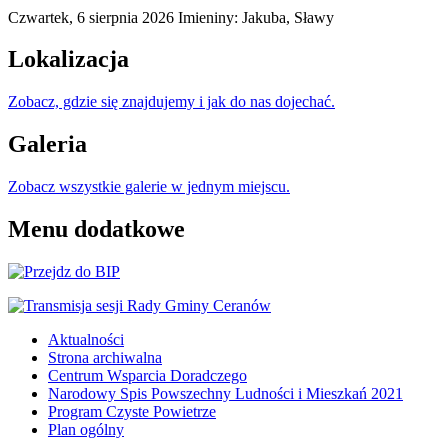
Czwartek,
6
sierpnia
2026
Imieniny: Jakuba, Sławy
Lokalizacja
Zobacz, gdzie się znajdujemy i jak do nas dojechać.
Galeria
Zobacz wszystkie galerie w jednym miejscu.
Menu dodatkowe
Aktualności
Strona archiwalna
Centrum Wsparcia Doradczego
Narodowy Spis Powszechny Ludności i Mieszkań 2021
Program Czyste Powietrze
Plan ogólny