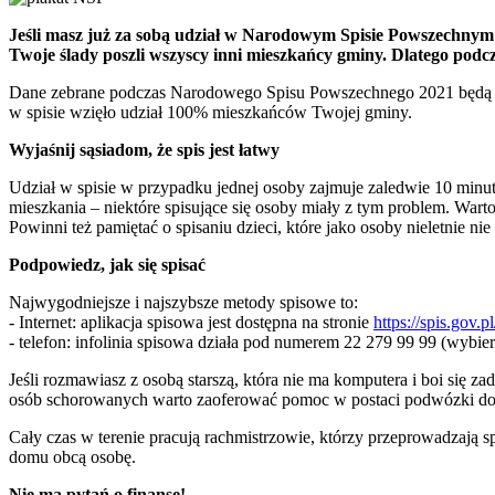
Jeśli masz już za sobą udział w Narodowym Spisie Powszechnym 2
Twoje ślady poszli wszyscy inni mieszkańcy gminy. Dlatego podcz
Dane zebrane podczas Narodowego Spisu Powszechnego 2021 będą pods
w spisie wzięło udział 100% mieszkańców Twojej gminy.
Wyjaśnij sąsiadom, że spis jest łatwy
Udział w spisie w przypadku jednej osoby zajmuje zaledwie 10 minut
mieszkania – niektóre spisujące się osoby miały z tym problem. Wart
Powinni też pamiętać o spisaniu dzieci, które jako osoby nieletnie n
Podpowiedz, jak się spisać
Najwygodniejsze i najszybsze metody spisowe to:
- Internet: aplikacja spisowa jest dostępna na stronie
https://spis.gov.pl
- telefon: infolinia spisowa działa pod numerem 22 279 99 99 (wybi
Jeśli rozmawiasz z osobą starszą, która nie ma komputera i boi się
osób schorowanych warto zaoferować pomoc w postaci podwózki do
Cały czas w terenie pracują rachmistrzowie, którzy przeprowadzają 
domu obcą osobę.
Nie ma pytań o finanse!