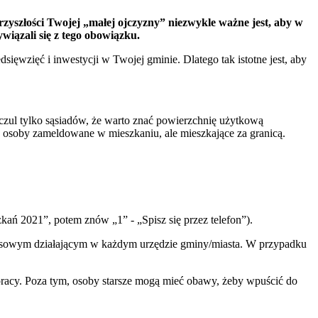
zyszłości Twojej „małej ojczyzny” niezwykle ważne jest, aby w
wiązali się z tego obowiązku.
zięć i inwestycji w Twojej gminie. Dlatego tak istotne jest, aby
Uczul tylko sąsiadów, że warto znać powierzchnię użytkową
 o osoby zameldowane w mieszkaniu, ale mieszkające za granicą.
ań 2021”, potem znów „1” - „Spisz się przez telefon”).
e Spisowym działającym w każdym urzędzie gminy/miasta. W przypadku
 pracy. Poza tym, osoby starsze mogą mieć obawy, żeby wpuścić do