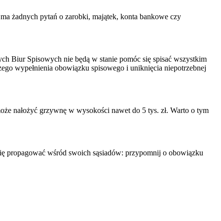
ie ma żadnych pytań o zarobki, majątek, konta bankowe czy
nych Biur Spisowych nie będą w stanie pomóc się spisać wszystkim
szego wypełnienia obowiązku spisowego i uniknięcia niepotrzebnej
że nałożyć grzywnę w wysokości nawet do 5 tys. zł. Warto o tym
 się propagować wśród swoich sąsiadów: przypomnij o obowiązku