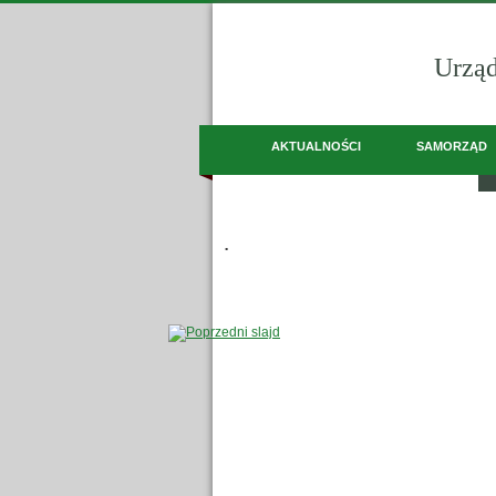
Urzą
- Kol
Mała 
AKTUALNOŚCI
SAMORZĄD
Menu główne
OCHRONA DANYCH - RODO
Informacje
.