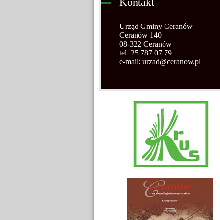
Kontakt
Urząd Gminy Ceranów
Ceranów 140
08-322 Ceranów
tel. 25 787 07 79
e-mail: urzad@ceranow.pl