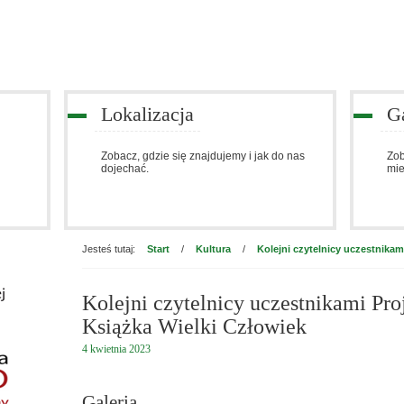
Lokalizacja
Ga
Zobacz, gdzie się znajdujemy i jak do nas
Zob
dojechać.
mie
Jesteś tutaj:
Start
/
Kultura
/
Kolejni czytelnicy uczestnikam
Kolejni czytelnicy uczestnikami Pro
Książka Wielki Człowiek
4
kwietnia
2023
Galeria