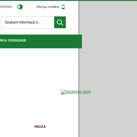
Kontrast:
Wersja mobilna
Tutaj wpisz szukaną frazę:
Wyszukiwarka
RKA ODPADAMI
PAUZA