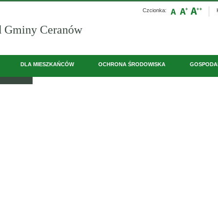
Czcionka:
d Gminy Ceranów
ejni czytelnicy uczestnikami Projektu
Książka Wielki Człowiek
DLA MIESZKAŃCÓW
OCHRONA ŚRODOWISKA
GOSPODA
KULTURA
NAPISZ DO NAS
ZAMÓWIENIA PUBLICZNE